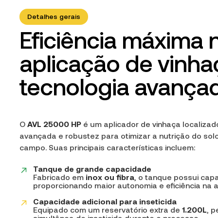
Detalhes gerais
Eficiência máxima 
aplicação de vinh
tecnologia avança
O
AVL 25000 HP
é um aplicador de vinhaça localiza
avançada e robustez para otimizar a nutrição do solo
campo. Suas principais características incluem:
Tanque de grande capacidade
Fabricado em
inox ou fibra
, o tanque possui ca
proporcionando maior autonomia e eficiência na a
Capacidade adicional para inseticida
Equipado com um reservatório extra de
1.200L
, p