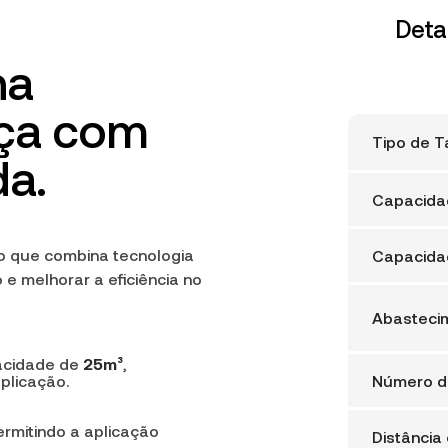
Deta
na
aça com
Tipo de 
da.
Capacida
do que combina tecnologia
Capacidad
 e melhorar a eficiência no
Abasteci
pacidade de
25m³
,
Número de
plicação.
ermitindo a aplicação
Distância 