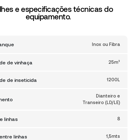
lhes e especificações técnicas do
equipamento.
Tanque
Inox ou Fibra
de de vinhaça
25m³
e de inseticida
1200L
Dianteiro e
mento
Transeiro (LD/LE)
 linhas
8
entre linhas
1,5mts