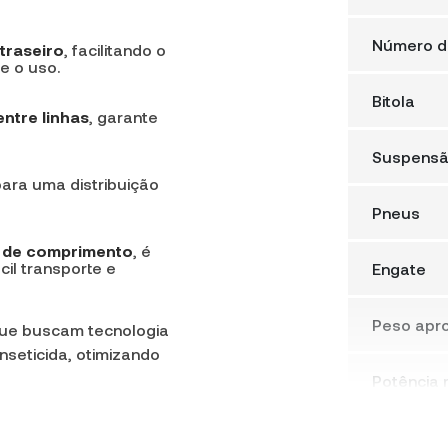
Número d
 traseiro
, facilitando o
e o uso.
Bitola
entre linhas
, garante
Suspens
ara uma distribuição
Pneus
 de comprimento
, é
il transporte e
Engate
Peso apr
que buscam tecnologia
inseticida, otimizando
Potência 
Largura t