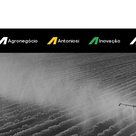
Largura p
Comprime
gronegócio
Antoniosi
Inovação
Ag
Altura tot