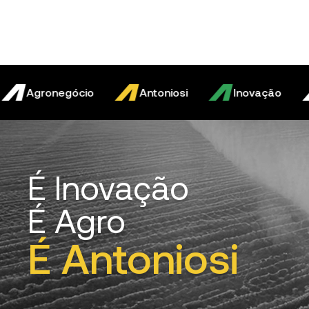
Agronegócio
Antoniosi
Inovação
A
É Inovação
É Agro
É Antoniosi