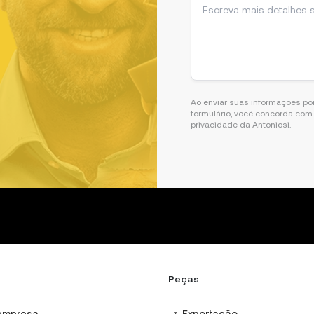
Ao enviar suas informações po
formulário, você concorda com 
privacidade da Antoniosi.
Peças
empresa
Exportação