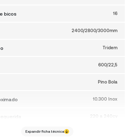
e bicos
16
2400/2800/3000mm
ão
Tridem
600/22,5
Pino Bola
oximado
10.300 Inox
requerida
220 a 240cv
Expandir ficha técnica
otal
4230mm