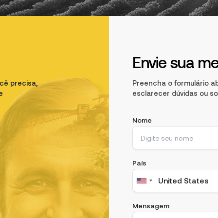
Envie sua me
cê precisa,
Preencha o formulário ab
e
esclarecer dúvidas ou s
Nome
País
Mensagem