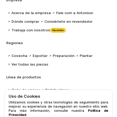
Empresa
Acerca de la empresa
Fale com a Antoniosi
Dónde comprar
Conviértete en revendedor
Trabaja con nosotros
Vacantes
Regiones
Cosecha
Exportar
Preparación
Plantar
Ver todas las piezas
Línea de productos
Caña de azúcar
Distribuidores
Uso de Cookies
Gradas Desbrozadoras
Desbrozadoras
Utilizamos cookies y otras tecnologías de seguimiento para
mejorar su experiencia de navegación en nuestro sitio web.
Ver todos los productos
Para más información, consulte nuestra
Política de
Privacidad
.