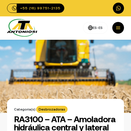
+55 (16) 99751-2135
ES-ES
Categoria(s):
Desbrozadoras
RA3100 – ATA – Amoladora
hidráulica central y lateral