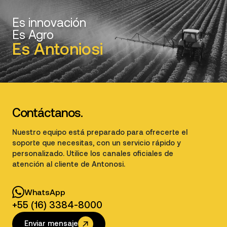
Es innovación
Es Agro
Es Antoniosi
Contáctanos.
Nuestro equipo está preparado para ofrecerte el
soporte que necesitas, con un servicio rápido y
personalizado. Utilice los canales oficiales de
atención al cliente de Antonosi.
WhatsApp
+55 (16) 3384-8000
Enviar mensaje