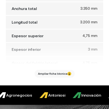
Anchura total
3.350 mm
Longitud total
3.200 mm
Espesor superior
4,75 mm
Espesor inferior
3 mm
Grosor del faldón lateral
4,75 mm
Ampliar ficha técnica
Peso aproximado
850 kg
Agronegocios
Antoniosi
Innovación