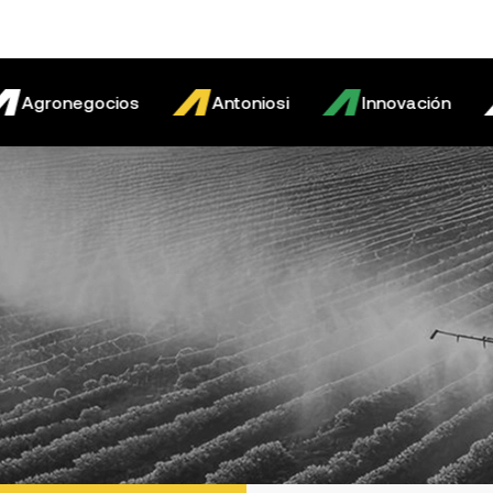
onegocios
Antoniosi
Innovación
Ag