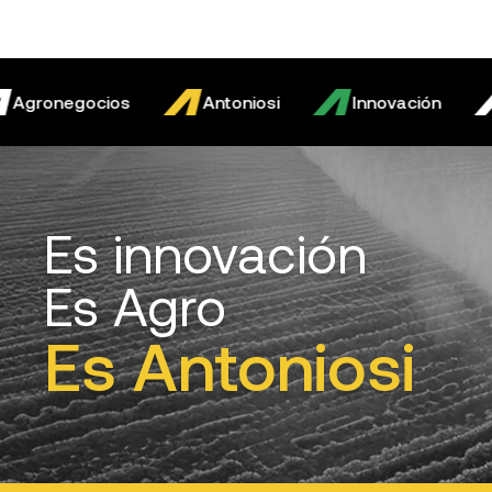
negocios
Antoniosi
Innovación
Agr
Es innovación
Es Agro
Es Antoniosi