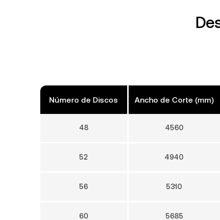
Des
Número de Discos
Ancho de Corte (mm)
48
4560
52
4940
56
5310
60
5685