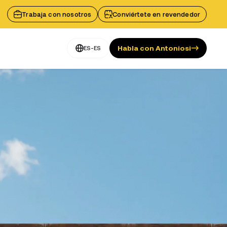
Trabaja con nosotros
Conviértete en revendedor
Habla con Antoniosi
ES-ES