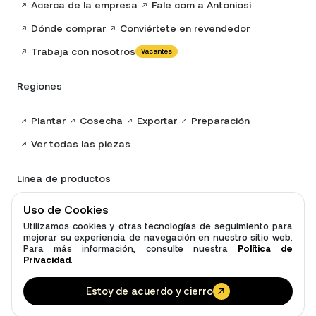
Acerca de la empresa
Fale com a Antoniosi
Dónde comprar
Conviértete en revendedor
Trabaja con nosotros
Vacantes
Regiones
Plantar
Cosecha
Exportar
Preparación
Ver todas las piezas
Línea de productos
Uso de Cookies
Maní
Caña de azúcar
Distribuidores
Utilizamos cookies y otras tecnologías de seguimiento para
Gradas Desbrozadoras
Ver todos los productos
mejorar su experiencia de navegación en nuestro sitio web.
Para más información, consulte nuestra
Política de
Privacidad
.
© Antoniosi Website 2025 - Reservados todos los derechos.
Estoy de acuerdo y cierro
Política de Privacidad
Desenvolvido por Beepub