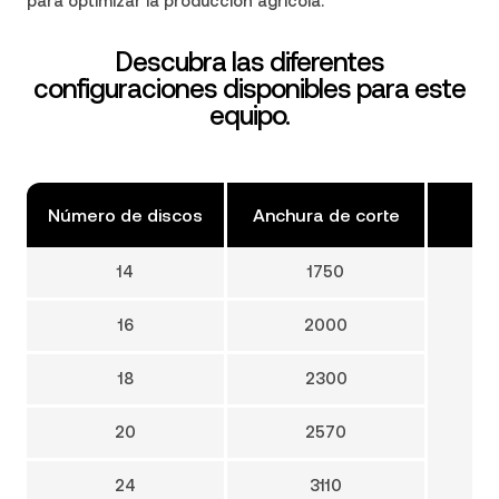
para optimizar la producción agrícola.
Descubra las diferentes
configuraciones disponibles para este
equipo.
Número de discos
Anchura de corte
Di
14
1750
16
2000
18
2300
20
2570
24
3110