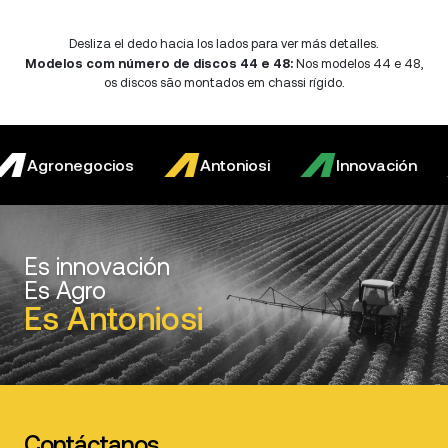
Desliza el dedo hacia los lados para ver más detalles.
Modelos com número de discos 44 e 48:
Nos modelos 44 e 48,
os discos são montados em chassi rígido.
Agronegocios
Antoniosi
Innovación
Es innovación
Es Agro
Es Antoniosi
Contáctanos.